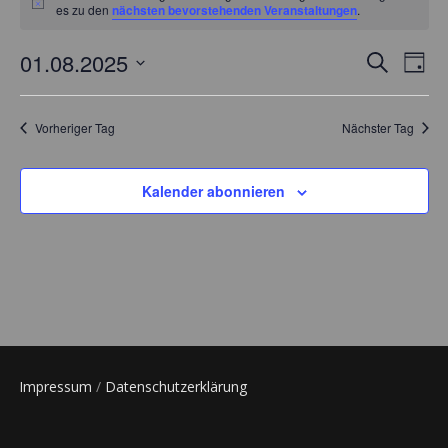
für
Hinweis
es zu den
nächsten bevorstehenden Veranstaltungen
.
1
01.08.2025
Verans
Ver
Suche
Tag
August
Ans
Datum
Suche
wählen.
2025
Nav
Vorheriger Tag
Nächster Tag
und
Ansich
Kalender abonnieren
Naviga
Impressum
/
Datenschutzerklärung