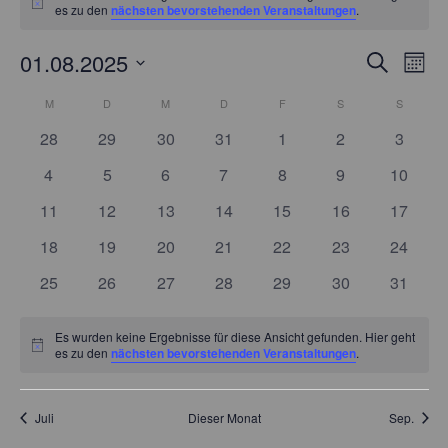
Hinweis
es zu den
nächsten bevorstehenden Veranstaltungen
.
01.08.2025
Verans
Ver
Suche
Mona
Ans
Datum
Suche
Kalender
M
MONTAG
D
DIENSTAG
M
MITTWOCH
D
DONNERSTAG
F
FREITAG
S
SAMSTAG
S
SONNT
wählen.
Nav
und
0
0
0
0
0
0
0
28
29
30
31
1
2
3
von
Veranstaltungen
Veranstaltungen
Veranstaltungen
Veranstaltungen
Veranstaltungen
Veranstaltunge
Veranst
Ansich
0
0
0
0
0
0
0
4
5
6
7
8
9
10
Veranstaltungen
Veranstaltungen
Veranstaltungen
Veranstaltungen
Veranstaltungen
Veranstaltungen
Veranstaltunge
Veranst
Naviga
0
0
0
0
0
0
0
11
12
13
14
15
16
17
Veranstaltungen
Veranstaltungen
Veranstaltungen
Veranstaltungen
Veranstaltungen
Veranstaltungen
Veranst
0
0
0
0
0
0
0
18
19
20
21
22
23
24
Veranstaltungen
Veranstaltungen
Veranstaltungen
Veranstaltungen
Veranstaltungen
Veranstaltungen
Veranst
0
0
0
0
0
0
0
25
26
27
28
29
30
31
Veranstaltungen
Veranstaltungen
Veranstaltungen
Veranstaltungen
Veranstaltungen
Veranstaltungen
Veranst
Es wurden keine Ergebnisse für diese Ansicht gefunden. Hier geht
Hinweis
es zu den
nächsten bevorstehenden Veranstaltungen
.
Juli
Dieser Monat
Sep.